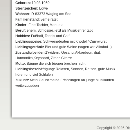
Geboren:
19.08.1950
Sternzeichen:
Löwe
Wohnort:
D-83373 Waging am See
Familienstand:
verheiratet
Kinder:
Eine Tochter, Manuela
Beruf:
ehem. Schlosser, jetzt als Musiklehrer tätig
Hobbies:
Fußball, Tennis und Golf
Lieblingsspeise:
Schweinebraten mit Knödel / Currywurst
Lieblingsgetränk:
Bier und gute Weine (sagen wir: Alkohol...)
Zuständig bei den Z’widern:
Gesang, Akkordeon, diat.
Harmonika,Keyboard, Zither, Gitarre
Motto:
Bäume die sich biegen brechen nicht
Lieblingsbeschäftigung:
Relaxen, Sonnen, Reisen, gute Musik
hören und viel Schlafen
Zukunft:
Mein Ziel ist meine Erfahrungen an junge Musikanten
weiterzugeben
Copyright © 2026 Die