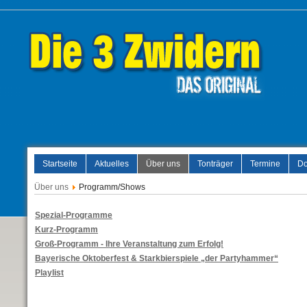
Startseite
Aktuelles
Über uns
Tonträger
Termine
Do
Über uns
Programm/Shows
Spezial-Programme
Kurz-Programm
Groß-Programm - Ihre Veranstaltung zum Erfolg!
Bayerische Oktoberfest & Starkbierspiele „der Partyhammer“
Playlist