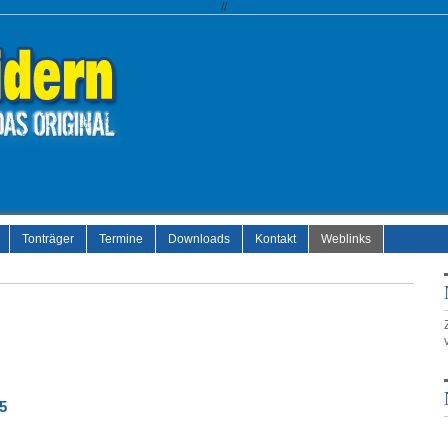
//
Tonträger
Termine
Downloads
Kontakt
Weblinks
5